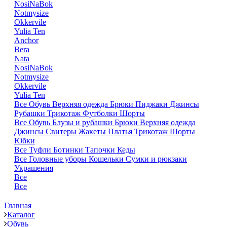
NosiNaBok
Notmysize
Okkervile
Yulia Ten
Anchor
Bera
Nata
NosiNaBok
Notmysize
Okkervile
Yulia Ten
Все
Обувь
Верхняя одежда
Брюки
Пиджаки
Джинсы
Рубашки
Трикотаж
Футболки
Шорты
Все
Обувь
Блузы и рубашки
Брюки
Верхняя одежда
Джинсы
Свитеры
Жакеты
Платья
Трикотаж
Шорты
Юбки
Все
Туфли
Ботинки
Тапочки
Кеды
Все
Головные уборы
Кошельки
Сумки и рюкзаки
Украшения
Все
Все
Главная
Каталог
Обувь