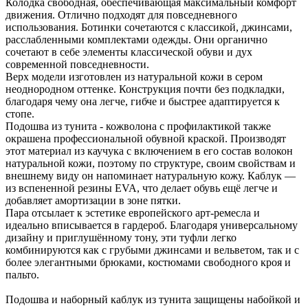
Колодка свободная, обеспечивающая максимальный комфорт
движения. Отлично подходят для повседневного
использования. Ботинки сочетаются с классикой, джинсами,
расслабленными комплектами одежды. Они органично
сочетают в себе элементы классической обуви и дух
современной повседневности.
Верх модели изготовлен из натуральной кожи в сером
неоднородном оттенке. Конструкция почти без подкладки,
благодаря чему она легче, гибче и быстрее адаптируется к
стопе.
Подошва из тунита - кожволона с профилактикой также
окрашена профессиональной обувной краской. Производят
этот материал из каучука с включением в его состав волокон
натуральной кожи, поэтому по структуре, своим свойствам и
внешнему виду он напоминает натуральную кожу. Каблук —
из вспененной резины EVA, что делает обувь ещё легче и
добавляет амортизации в зоне пятки.
Пара отсылает к эстетике европейского арт-ремесла и
идеально вписывается в гардероб. Благодаря универсальному
дизайну и приглушённому тону, эти туфли легко
комбинируются как с грубыми джинсами и вельветом, так и с
более элегантными брюками, костюмами свободного кроя и
пальто.
Подошва и наборный каблук из тунита защищены набойкой и