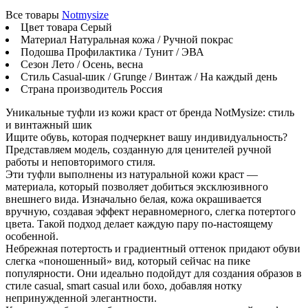
Все товары
Notmysize
Цвет товара
Серый
Материал
Натуральная кожа / Ручной покрас
Подошва
Профилактика / Тунит / ЭВА
Сезон
Лето / Осень, весна
Стиль
Casual-шик / Grunge / Винтаж / На каждый день
Страна производитель
Россия
Уникальные туфли из кожи краст от бренда NotMysize: стиль
и винтажный шик
Ищите обувь, которая подчеркнет вашу индивидуальность?
Представляем модель, созданную для ценителей ручной
работы и неповторимого стиля.
Эти туфли выполнены из натуральной кожи краст —
материала, который позволяет добиться эксклюзивного
внешнего вида. Изначально белая, кожа окрашивается
вручную, создавая эффект неравномерного, слегка потертого
цвета. Такой подход делает каждую пару по-настоящему
особенной.
Небрежная потертость и градиентный оттенок придают обуви
слегка «поношенный» вид, который сейчас на пике
популярности. Они идеально подойдут для создания образов в
стиле casual, smart casual или бохо, добавляя нотку
непринужденной элегантности.