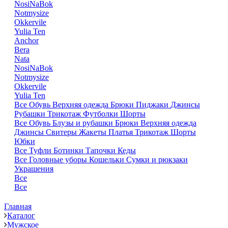
NosiNaBok
Notmysize
Okkervile
Yulia Ten
Anchor
Bera
Nata
NosiNaBok
Notmysize
Okkervile
Yulia Ten
Все
Обувь
Верхняя одежда
Брюки
Пиджаки
Джинсы
Рубашки
Трикотаж
Футболки
Шорты
Все
Обувь
Блузы и рубашки
Брюки
Верхняя одежда
Джинсы
Свитеры
Жакеты
Платья
Трикотаж
Шорты
Юбки
Все
Туфли
Ботинки
Тапочки
Кеды
Все
Головные уборы
Кошельки
Сумки и рюкзаки
Украшения
Все
Все
Главная
Каталог
Мужское