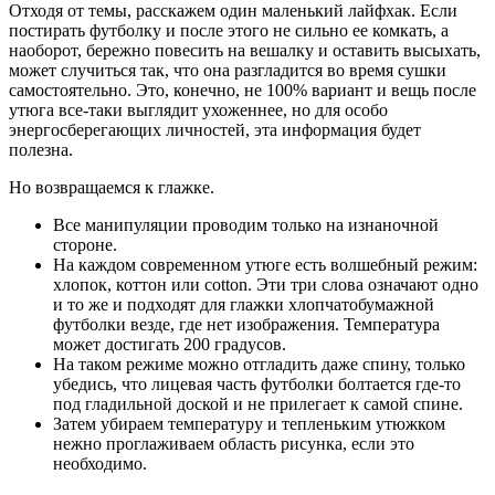
Отходя от темы, расскажем один маленький лайфхак. Если
постирать футболку и после этого не сильно ее комкать, а
наоборот, бережно повесить на вешалку и оставить высыхать,
может случиться так, что она разгладится во время сушки
самостоятельно. Это, конечно, не 100% вариант и вещь после
утюга все-таки выглядит ухоженнее, но для особо
энергосберегающих личностей, эта информация будет
полезна.
Но возвращаемся к глажке.
Все манипуляции проводим только на изнаночной
стороне.
На каждом современном утюге есть волшебный режим:
хлопок, коттон или cotton. Эти три слова означают одно
и то же и подходят для глажки хлопчатобумажной
футболки везде, где нет изображения. Температура
может достигать 200 градусов.
На таком режиме можно отгладить даже спину, только
убедись, что лицевая часть футболки болтается где-то
под гладильной доской и не прилегает к самой спине.
Затем убираем температуру и тепленьким утюжком
нежно проглаживаем область рисунка, если это
необходимо.