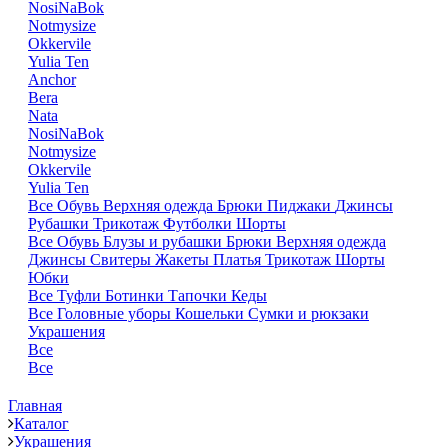
NosiNaBok
Notmysize
Okkervile
Yulia Ten
Anchor
Bera
Nata
NosiNaBok
Notmysize
Okkervile
Yulia Ten
Все
Обувь
Верхняя одежда
Брюки
Пиджаки
Джинсы
Рубашки
Трикотаж
Футболки
Шорты
Все
Обувь
Блузы и рубашки
Брюки
Верхняя одежда
Джинсы
Свитеры
Жакеты
Платья
Трикотаж
Шорты
Юбки
Все
Туфли
Ботинки
Тапочки
Кеды
Все
Головные уборы
Кошельки
Сумки и рюкзаки
Украшения
Все
Все
Главная
Каталог
Украшения