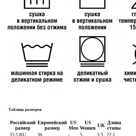
Таблица размеров
Российский
Европейский
US
US
Длина
UK
размер
размер
Men
Women
стопы
35.5 RU
36
-
5
3.5
22.1