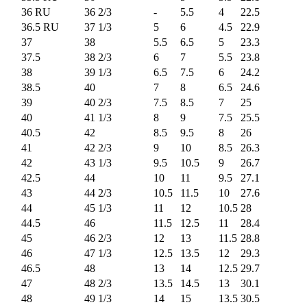
36 RU
36 2/3
-
5.5
4
22.5
36.5 RU
37 1/3
5
6
4.5
22.9
37
38
5.5
6.5
5
23.3
37.5
38 2/3
6
7
5.5
23.8
38
39 1/3
6.5
7.5
6
24.2
38.5
40
7
8
6.5
24.6
39
40 2/3
7.5
8.5
7
25
40
41 1/3
8
9
7.5
25.5
40.5
42
8.5
9.5
8
26
41
42 2/3
9
10
8.5
26.3
42
43 1/3
9.5
10.5
9
26.7
42.5
44
10
11
9.5
27.1
43
44 2/3
10.5
11.5
10
27.6
44
45 1/3
11
12
10.5
28
44.5
46
11.5
12.5
11
28.4
45
46 2/3
12
13
11.5
28.8
46
47 1/3
12.5
13.5
12
29.3
46.5
48
13
14
12.5
29.7
47
48 2/3
13.5
14.5
13
30.1
48
49 1/3
14
15
13.5
30.5