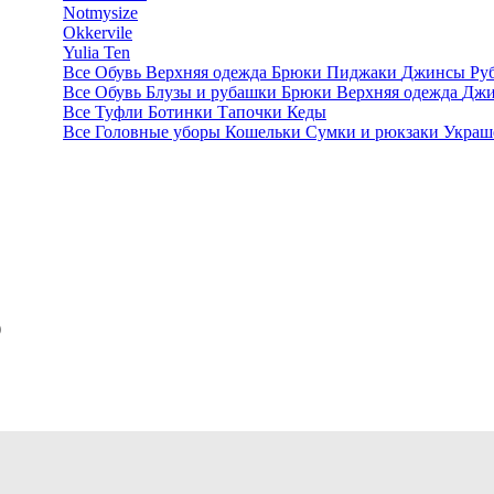
Notmysize
Okkervile
Yulia Ten
Все
Обувь
Верхняя одежда
Брюки
Пиджаки
Джинсы
Ру
Все
Обувь
Блузы и рубашки
Брюки
Верхняя одежда
Дж
Все
Туфли
Ботинки
Тапочки
Кеды
Все
Головные уборы
Кошельки
Сумки и рюкзаки
Украш
b