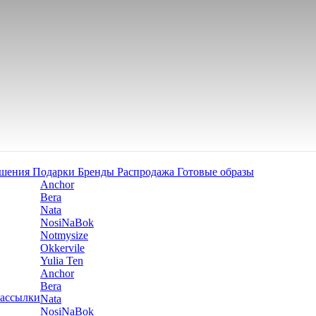
ашения
Подарки
Бренды
Распродажа
Готовые образы
Anchor
Bera
Nata
NosiNaBok
Notmysize
Okkervile
Yulia Ten
Anchor
Bera
рассылки
Nata
NosiNaBok