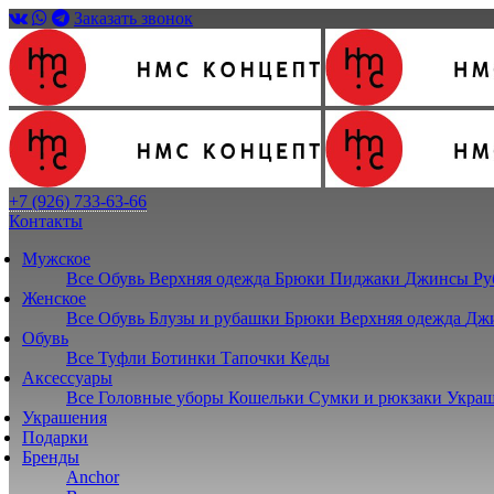
Заказать звонок
+7 (926) 733-63-66
Контакты
Мужское
Все
Обувь
Верхняя одежда
Брюки
Пиджаки
Джинсы
Ру
Женское
Все
Обувь
Блузы и рубашки
Брюки
Верхняя одежда
Дж
Обувь
Все
Туфли
Ботинки
Тапочки
Кеды
Аксессуары
Все
Головные уборы
Кошельки
Сумки и рюкзаки
Украш
Украшения
Подарки
Бренды
Anchor