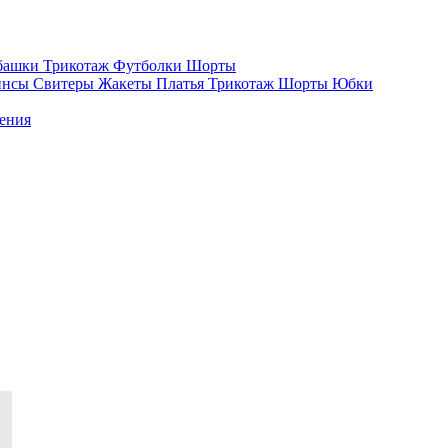
башки
Трикотаж
Футболки
Шорты
инсы
Свитеры
Жакеты
Платья
Трикотаж
Шорты
Юбки
ения