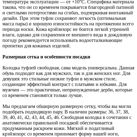
температура эксплуатации — от +10°С. Специфика материала
такова, что он со временем покрывается благородной патиной
и светлыми потертостями на сгибах, подчеркивая винтажный
дизайн. При этом туфли сохраняют легкость (оптимальная
масса пары) и хорошую износостойкость на протяжении всего
периода носки. Кожа крэйзихорс не боится легкой утренней
влаги, однако для сохранения ее внешнего вида в дождливую
погоду рекомендуется использовать водоотталкивающие
пропитки для кожаных изделий.
Размерная сетка и особенности посадки
Колодка туфлей свободная, сама модель универсальна. Данная
обувь подходит как для мужских, так и для женских ног. Для
девушек это стильные низкие туфли в мужском стиле,
создающие эффектный контраст с платьями и юбками. Для
мужчин — это практичные, непринужденные дерби, которые
со временем становятся только лучше.
Мы предлагаем обширную размерную сетку, чтобы вы могли
подобрать подходящую пару. В наличии размеры: 36, 37, 38,
39, 40, 41, 42, 43, 44, 45, 46. Свободная колодка в сочетании с
анатомически правильной посадкой обеспечивается
продуманным раскроем кожи. Мягкий и податливый
крэйзихорс со временем принимает форму вашей ноги,