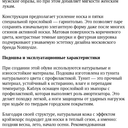
мужские образы, но при этом добавляет мягкости женским
лукам.
Конструкция предполагает усиление носка и пятки
специальной прослойкой — гарнитолью. Это позволяет паре
сохранять изначальную элегантную форму даже после многих
сезонов активной носки. Матовая поверхность коричневого
цвета, контрастные темные шнурки и фигурная шнуровка
подчеркивают узнаваемую эстетику дизайна московского
бренда Notmysize.
Подошва и эксплуатационные характеристики
При создании этой обуви используются натуральные и
износостойкие материалы. Подошва изготовлена из тунита
натурального цвета с профилактикой. Тунит — это прочный
материал, устойчивый к истиранию, влаге и перепадам
температур. Каблук оснащен прослойкой из эвапоры с
профилактикой, которая выполняет роль амортизатора. Это
делает походку легкой, а ноги защищены от ударных нагрузок
при ходьбе по твердым городским покрытиям.
Благодаря своей структуре, натуральная кожа с эффектом
крэйзихорс подходит для носки в теплый сезон, а именно:
поздняя весна, лето, начало осени. Рекомендованная