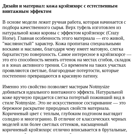
Дизайн и материал: кожа крэйзихорс с естественным
винтажным эффектом
В основе модели лежит ручная работа, которая начинается с
подбора качественного сырья. Верх туфель изготовлен из
натуральной кожи коровы с эффектом крэйзихорс (Crazy
Horse). Главная особенность этого материала — его живой,
"маслянистый" характер. Кожа пропитана специальными
восками и маслами, благодаря чему имеет матовую, слегка
бархатистую поверхность. Самое интересное в крэйзихорсе —
это его способность менять оттенок на местах сгибов, складок
и в зонах активного трения. Со временем на таких участках
проявляются светлые, благородные потертости, которые
постепенно превращаются в красивую патину.
Именно это свойство позволяет мастерам Notmysize
добиваться идеального винтажного эффекта. Натуральной
коже вручную придается слегка потертый поживший вид в
стиле Notmysize. Это не искусственное состаривание — это
бережное раскрытие природных свойств материала.
Коричневый цвет с теплым, глубоким подтоном выглядит
солидно и многогранно. В отличие от классических черных
моделей или более светлых оттенков, насыщенный
коричневый крэйзихорс отлично вписывается в брутальные,