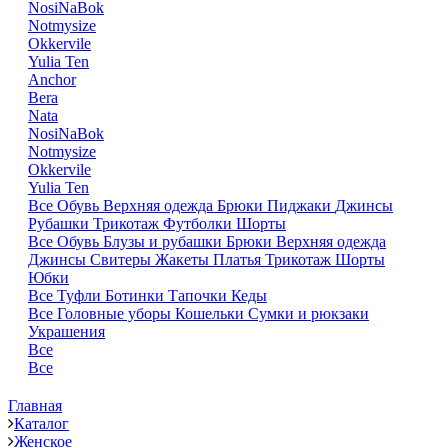
NosiNaBok
Notmysize
Okkervile
Yulia Ten
Anchor
Bera
Nata
NosiNaBok
Notmysize
Okkervile
Yulia Ten
Все
Обувь
Верхняя одежда
Брюки
Пиджаки
Джинсы
Рубашки
Трикотаж
Футболки
Шорты
Все
Обувь
Блузы и рубашки
Брюки
Верхняя одежда
Джинсы
Свитеры
Жакеты
Платья
Трикотаж
Шорты
Юбки
Все
Туфли
Ботинки
Тапочки
Кеды
Все
Головные уборы
Кошельки
Сумки и рюкзаки
Украшения
Все
Все
Главная
Каталог
Женское