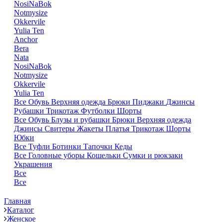
NosiNaBok
Notmysize
Okkervile
Yulia Ten
Anchor
Bera
Nata
NosiNaBok
Notmysize
Okkervile
Yulia Ten
Все
Обувь
Верхняя одежда
Брюки
Пиджаки
Джинсы
Рубашки
Трикотаж
Футболки
Шорты
Все
Обувь
Блузы и рубашки
Брюки
Верхняя одежда
Джинсы
Свитеры
Жакеты
Платья
Трикотаж
Шорты
Юбки
Все
Туфли
Ботинки
Тапочки
Кеды
Все
Головные уборы
Кошельки
Сумки и рюкзаки
Украшения
Все
Все
Главная
Каталог
Женское