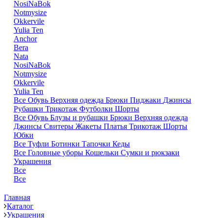
NosiNaBok
Notmysize
Okkervile
Yulia Ten
Anchor
Bera
Nata
NosiNaBok
Notmysize
Okkervile
Yulia Ten
Все
Обувь
Верхняя одежда
Брюки
Пиджаки
Джинсы
Рубашки
Трикотаж
Футболки
Шорты
Все
Обувь
Блузы и рубашки
Брюки
Верхняя одежда
Джинсы
Свитеры
Жакеты
Платья
Трикотаж
Шорты
Юбки
Все
Туфли
Ботинки
Тапочки
Кеды
Все
Головные уборы
Кошельки
Сумки и рюкзаки
Украшения
Все
Все
Главная
Каталог
Украшения