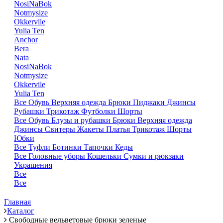
NosiNaBok
Notmysize
Okkervile
Yulia Ten
Anchor
Bera
Nata
NosiNaBok
Notmysize
Okkervile
Yulia Ten
Все
Обувь
Верхняя одежда
Брюки
Пиджаки
Джинсы
Рубашки
Трикотаж
Футболки
Шорты
Все
Обувь
Блузы и рубашки
Брюки
Верхняя одежда
Джинсы
Свитеры
Жакеты
Платья
Трикотаж
Шорты
Юбки
Все
Туфли
Ботинки
Тапочки
Кеды
Все
Головные уборы
Кошельки
Сумки и рюкзаки
Украшения
Все
Все
Главная
Каталог
Свободные вельветовые брюки зеленые