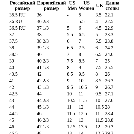
Российский
Европейский
US
US
Длина
UK
размер
размер
Men
Women
стопы
35.5 RU
36
-
5
3.5
22.1
36 RU
36 2/3
-
5.5
4
22.5
36.5 RU
37 1/3
5
6
4.5
22.9
37
38
5.5
6.5
5
23.3
37.5
38 2/3
6
7
5.5
23.8
38
39 1/3
6.5
7.5
6
24.2
38.5
40
7
8
6.5
24.6
39
40 2/3
7.5
8.5
7
25
40
41 1/3
8
9
7.5
25.5
40.5
42
8.5
9.5
8
26
41
42 2/3
9
10
8.5
26.3
42
43 1/3
9.5
10.5
9
26.7
42.5
44
10
11
9.5
27.1
43
44 2/3
10.5
11.5
10
27.6
44
45 1/3
11
12
10.5
28
44.5
46
11.5
12.5
11
28.4
45
46 2/3
12
13
11.5
28.8
46
47 1/3
12.5
13.5
12
29.3
46.5
48
13
14
12.5
29.7