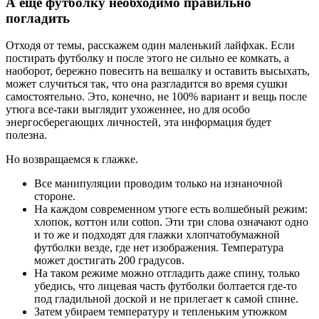
А еще футболку необходимо правильно
погладить
Отходя от темы, расскажем один маленький лайфхак. Если
постирать футболку и после этого не сильно ее комкать, а
наоборот, бережно повесить на вешалку и оставить высыхать,
может случиться так, что она разгладится во время сушки
самостоятельно. Это, конечно, не 100% вариант и вещь после
утюга все-таки выглядит ухоженнее, но для особо
энергосберегающих личностей, эта информация будет
полезна.
Но возвращаемся к глажке.
Все манипуляции проводим только на изнаночной
стороне.
На каждом современном утюге есть волшебный режим:
хлопок, коттон или cotton. Эти три слова означают одно
и то же и подходят для глажки хлопчатобумажной
футболки везде, где нет изображения. Температура
может достигать 200 градусов.
На таком режиме можно отгладить даже спину, только
убедись, что лицевая часть футболки болтается где-то
под гладильной доской и не прилегает к самой спине.
Затем убираем температуру и тепленьким утюжком