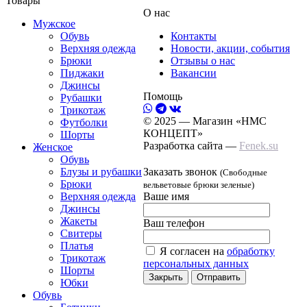
Товары
О нас
Мужское
Обувь
Контакты
Верхняя одежда
Новости, акции, события
Брюки
Отзывы о нас
Пиджаки
Вакансии
Джинсы
Помощь
Рубашки
Трикотаж
© 2025 — Магазин «НМС
Футболки
КОНЦЕПТ»
Шорты
Разработка сайта —
Fenek.su
Женское
Обувь
Блузы и рубашки
Заказать звонок
(Свободные
Брюки
вельветовые брюки зеленые)
Верхняя одежда
Ваше имя
Джинсы
Жакеты
Ваш телефон
Свитеры
Платья
Я согласен на
обработку
Трикотаж
персональных данных
Шорты
Закрыть
Отправить
Юбки
Обувь