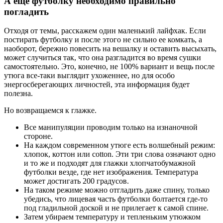
А еще футболку необходимо правильно
погладить
Отходя от темы, расскажем один маленький лайфхак. Если
постирать футболку и после этого не сильно ее комкать, а
наоборот, бережно повесить на вешалку и оставить высыхать,
может случиться так, что она разгладится во время сушки
самостоятельно. Это, конечно, не 100% вариант и вещь после
утюга все-таки выглядит ухоженнее, но для особо
энергосберегающих личностей, эта информация будет
полезна.
Но возвращаемся к глажке.
Все манипуляции проводим только на изнаночной
стороне.
На каждом современном утюге есть волшебный режим:
хлопок, коттон или cotton. Эти три слова означают одно
и то же и подходят для глажки хлопчатобумажной
футболки везде, где нет изображения. Температура
может достигать 200 градусов.
На таком режиме можно отгладить даже спину, только
убедись, что лицевая часть футболки болтается где-то
под гладильной доской и не прилегает к самой спине.
Затем убираем температуру и тепленьким утюжком