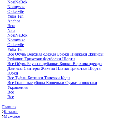
NosiNaBok
Notmysize
Okkervile
Yulia Ten
Anchor
Bera
Nata
NosiNaBok
Notmysize
Okkervile
Yulia Ten
Все
Обувь
Верхняя одежда
Брюки
Пиджаки
Джинсы
Рубашки
Трикотаж
Футболки
Шорты
Все
Обувь
Блузы и рубашки
Брюки
Верхняя одежда
Джинсы
Свитеры
Жакеты
Платья
Трикотаж
Шорты
Юбки
Все
Туфли
Ботинки
Тапочки
Кеды
Все
Головные уборы
Кошельки
Сумки и рюкзаки
Украшения
Все
Все
Главная
Каталог
Мужское