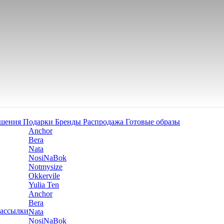
ашения
Подарки
Бренды
Распродажа
Готовые образы
Anchor
Bera
Nata
NosiNaBok
Notmysize
Okkervile
Yulia Ten
Anchor
Bera
рассылки
Nata
NosiNaBok