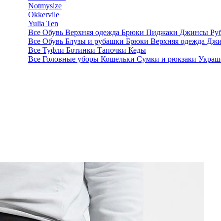
Notmysize
Okkervile
Yulia Ten
Все
Обувь
Верхняя одежда
Брюки
Пиджаки
Джинсы
Ру
Все
Обувь
Блузы и рубашки
Брюки
Верхняя одежда
Дж
Все
Туфли
Ботинки
Тапочки
Кеды
Все
Головные уборы
Кошельки
Сумки и рюкзаки
Украш