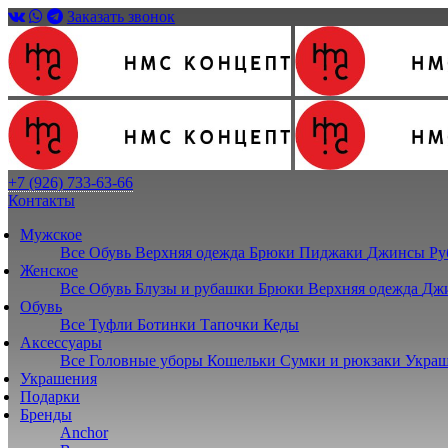
Заказать звонок
+7 (926) 733-63-66
Контакты
Мужское
Все
Обувь
Верхняя одежда
Брюки
Пиджаки
Джинсы
Ру
Женское
Все
Обувь
Блузы и рубашки
Брюки
Верхняя одежда
Дж
Обувь
Все
Туфли
Ботинки
Тапочки
Кеды
Аксессуары
Все
Головные уборы
Кошельки
Сумки и рюкзаки
Украш
Украшения
Подарки
Бренды
Anchor