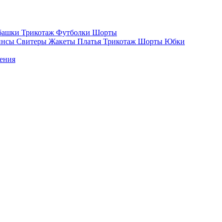
башки
Трикотаж
Футболки
Шорты
инсы
Свитеры
Жакеты
Платья
Трикотаж
Шорты
Юбки
ения