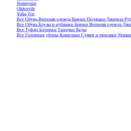
Notmysize
Okkervile
Yulia Ten
Все
Обувь
Верхняя одежда
Брюки
Пиджаки
Джинсы
Ру
Все
Обувь
Блузы и рубашки
Брюки
Верхняя одежда
Дж
Все
Туфли
Ботинки
Тапочки
Кеды
Все
Головные уборы
Кошельки
Сумки и рюкзаки
Украш