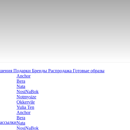
ашения
Подарки
Бренды
Распродажа
Готовые образы
Anchor
Bera
Nata
NosiNaBok
Notmysize
Okkervile
Yulia Ten
Anchor
Bera
рассылки
Nata
NosiNaBok