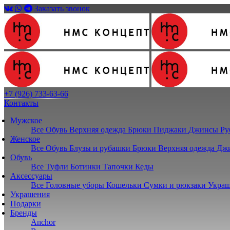
Заказать звонок
+7 (926) 733-63-66
Контакты
Мужское
Все
Обувь
Верхняя одежда
Брюки
Пиджаки
Джинсы
Ру
Женское
Все
Обувь
Блузы и рубашки
Брюки
Верхняя одежда
Дж
Обувь
Все
Туфли
Ботинки
Тапочки
Кеды
Аксессуары
Все
Головные уборы
Кошельки
Сумки и рюкзаки
Украш
Украшения
Подарки
Бренды
Anchor