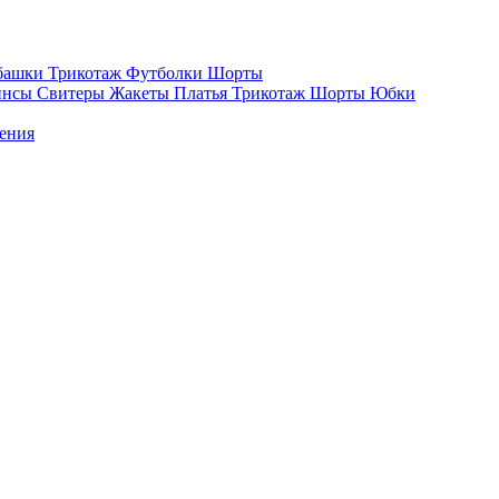
башки
Трикотаж
Футболки
Шорты
инсы
Свитеры
Жакеты
Платья
Трикотаж
Шорты
Юбки
ения