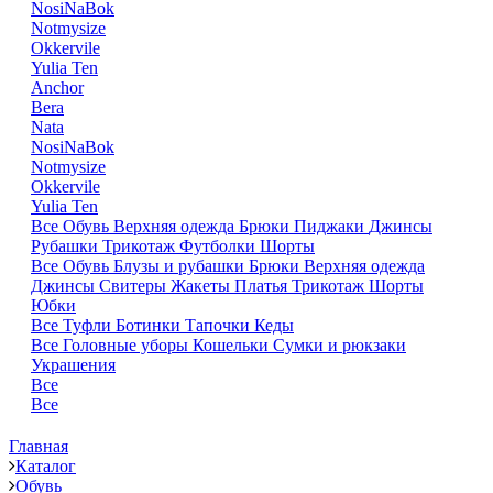
NosiNaBok
Notmysize
Okkervile
Yulia Ten
Anchor
Bera
Nata
NosiNaBok
Notmysize
Okkervile
Yulia Ten
Все
Обувь
Верхняя одежда
Брюки
Пиджаки
Джинсы
Рубашки
Трикотаж
Футболки
Шорты
Все
Обувь
Блузы и рубашки
Брюки
Верхняя одежда
Джинсы
Свитеры
Жакеты
Платья
Трикотаж
Шорты
Юбки
Все
Туфли
Ботинки
Тапочки
Кеды
Все
Головные уборы
Кошельки
Сумки и рюкзаки
Украшения
Все
Все
Главная
Каталог
Обувь