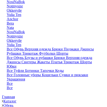
NosiNaBok
Notmysize
Okkervile
Yulia Ten
Anchor
Bera
Nata
NosiNaBok
Notmysize
Okkervile
Yulia Ten
Все
Обувь
Верхняя одежда
Брюки
Пиджаки
Джинсы
Рубашки
Трикотаж
Футболки
Шорты
Все
Обувь
Блузы и рубашки
Брюки
Верхняя одежда
Джинсы
Свитеры
Жакеты
Платья
Трикотаж
Шорты
Юбки
Все
Туфли
Ботинки
Тапочки
Кеды
Все
Головные уборы
Кошельки
Сумки и рюкзаки
Украшения
Все
Все
Главная
Каталог
Обувь