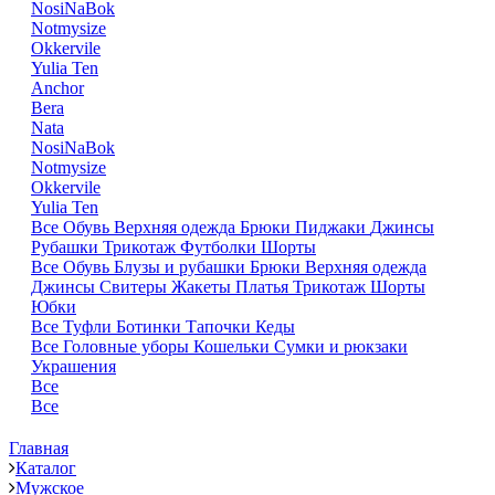
NosiNaBok
Notmysize
Okkervile
Yulia Ten
Anchor
Bera
Nata
NosiNaBok
Notmysize
Okkervile
Yulia Ten
Все
Обувь
Верхняя одежда
Брюки
Пиджаки
Джинсы
Рубашки
Трикотаж
Футболки
Шорты
Все
Обувь
Блузы и рубашки
Брюки
Верхняя одежда
Джинсы
Свитеры
Жакеты
Платья
Трикотаж
Шорты
Юбки
Все
Туфли
Ботинки
Тапочки
Кеды
Все
Головные уборы
Кошельки
Сумки и рюкзаки
Украшения
Все
Все
Главная
Каталог
Мужское