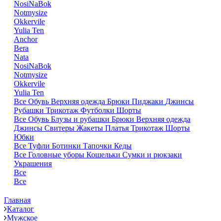
NosiNaBok
Notmysize
Okkervile
Yulia Ten
Anchor
Bera
Nata
NosiNaBok
Notmysize
Okkervile
Yulia Ten
Все
Обувь
Верхняя одежда
Брюки
Пиджаки
Джинсы
Рубашки
Трикотаж
Футболки
Шорты
Все
Обувь
Блузы и рубашки
Брюки
Верхняя одежда
Джинсы
Свитеры
Жакеты
Платья
Трикотаж
Шорты
Юбки
Все
Туфли
Ботинки
Тапочки
Кеды
Все
Головные уборы
Кошельки
Сумки и рюкзаки
Украшения
Все
Все
Главная
Каталог
Мужское