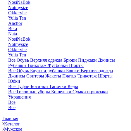
NosiNaBok
Notmysize
Okkervile
Yulia Ten
Anchor
Bera
Nata
NosiNaBok
Notmysize
Okkervile
Yulia Ten
Все
Обувь
Верхняя одежда
Брюки
Пиджаки
Джинсы
Рубашки
Трикотаж
Футболки
Шорты
Все
Обувь
Блузы и рубашки
Брюки
Верхняя одежда
Джинсы
Свитеры
Жакеты
Платья
Трикотаж
Шорты
Юбки
Все
Туфли
Ботинки
Тапочки
Кеды
Все
Головные уборы
Кошельки
Сумки и рюкзаки
Украшения
Все
Все
Главная
Каталог
Мужское