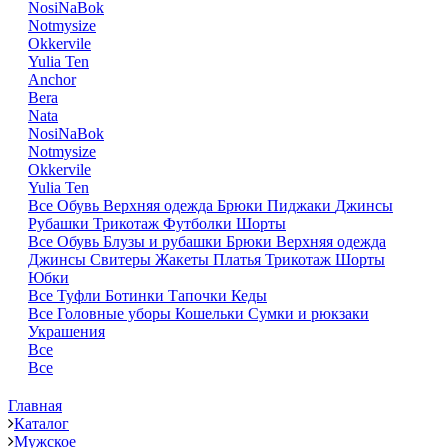
NosiNaBok
Notmysize
Okkervile
Yulia Ten
Anchor
Bera
Nata
NosiNaBok
Notmysize
Okkervile
Yulia Ten
Все
Обувь
Верхняя одежда
Брюки
Пиджаки
Джинсы
Рубашки
Трикотаж
Футболки
Шорты
Все
Обувь
Блузы и рубашки
Брюки
Верхняя одежда
Джинсы
Свитеры
Жакеты
Платья
Трикотаж
Шорты
Юбки
Все
Туфли
Ботинки
Тапочки
Кеды
Все
Головные уборы
Кошельки
Сумки и рюкзаки
Украшения
Все
Все
Главная
Каталог
Мужское