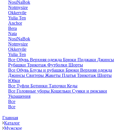
NosiNaBok
Notmysize
Okkervile
Yulia Ten
Anchor
Bera
Nata
NosiNaBok
Notmysize
Okkervile
Yulia Ten
Все
Обувь
Верхняя одежда
Брюки
Пиджаки
Джинсы
Рубашки
Трикотаж
Футболки
Шорты
Все
Обувь
Блузы и рубашки
Брюки
Верхняя одежда
Джинсы
Свитеры
Жакеты
Платья
Трикотаж
Шорты
Юбки
Все
Туфли
Ботинки
Тапочки
Кеды
Все
Головные уборы
Кошельки
Сумки и рюкзаки
Украшения
Все
Все
Главная
Каталог
Мужское