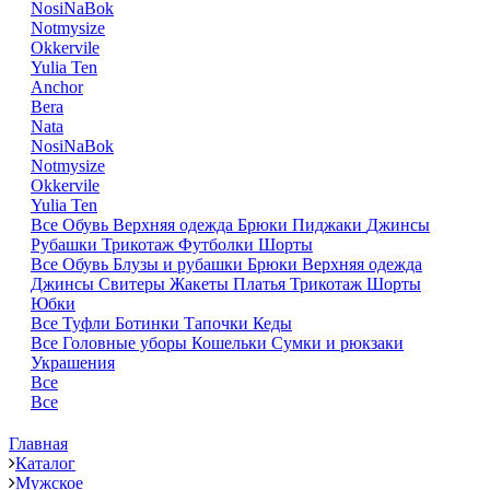
NosiNaBok
Notmysize
Okkervile
Yulia Ten
Anchor
Bera
Nata
NosiNaBok
Notmysize
Okkervile
Yulia Ten
Все
Обувь
Верхняя одежда
Брюки
Пиджаки
Джинсы
Рубашки
Трикотаж
Футболки
Шорты
Все
Обувь
Блузы и рубашки
Брюки
Верхняя одежда
Джинсы
Свитеры
Жакеты
Платья
Трикотаж
Шорты
Юбки
Все
Туфли
Ботинки
Тапочки
Кеды
Все
Головные уборы
Кошельки
Сумки и рюкзаки
Украшения
Все
Все
Главная
Каталог
Мужское